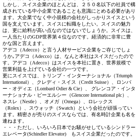
しかし、スイス企業のほとんどは、２５０名以下の社員で構
成されている中小企業であることも意識にとめる必要があり
ます。大企業でなく中小規模の会社がしっかりスイスという
国を支えています。スイスに転職をしたい。スイスの魅力
は、更に給料が高い点なのではないでしょうか。スイスは、
一人当たりのGDP世界第４位なのです。経済的に非常に豊
かな国と言えます。
アデコ（Adecco）と言う人材サービス企業をご存じでしょ
うか｡アデコ（Adecco）は、なんと本社はスイスだったので
す。アデコ（Adecco）はスイスを本社に置き、世界規模で
営業利益を上げている会社の一つです。
更にスイスでは、トリンプ・インターナショナル（Triumph
International）、クレディ・スイス（Credit Suisse）、ロンバ
ー・オディエ（Lombard Odier & Cie）、 グレンコア・インタ
ーナショナル・ピーエルシー（Glencore International plc）、
ネスレ（Nestle）、オメガ（Omega）、ロレックス
（Rolex）、スウォッチ（Swatch）という会社が頑張ってい
ます。精密さが売りのスイスならでは、有名時計企業も名を
連ねます。
・・・ただし、いろいろ日本でお騒がせしているシンドラー
エレベータ(Schindler Elevator) もスイス企業だったのです。